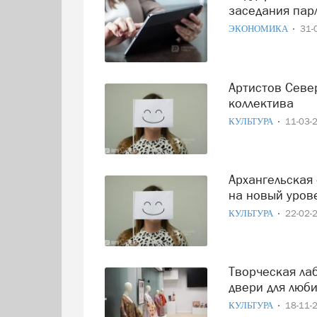
заседания па
ЭКОНОМИКА
31-
Артистов Северного хора наградили в честь столетия
коллектива
КУЛЬТУРА
11-03-
Архангельская область поднимет гастрономический туризм
на новый уров
КУЛЬТУРА
22-02-
Творческая лаборатория «Расшифруй Север» открывает
двери для люби
КУЛЬТУРА
18-11-