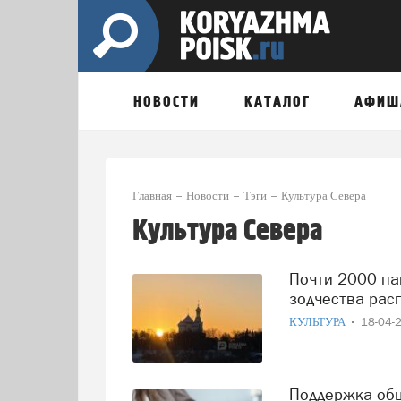
НОВОСТИ
КАТАЛОГ
АФИШ
Главная
Новости
Тэги
Культура Севера
Культура Севера
Почти 2000 памятников деревянного и каменного
зодчества рас
КУЛЬТУРА
18-04-
Поддержка общепита и бизнеса на Севере: итоги