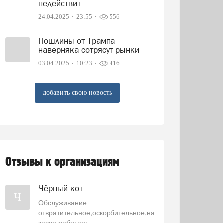
недействит...
24.04.2025
23:55
556
Пошлины от Трампа
наверняка сотрясут рынки
03.04.2025
10:23
416
добавить свою новость
Отзывы к организациям
Чёрный кот
Ч
Обслуживание
отвратительное,оскорбительное,на
кассе работает