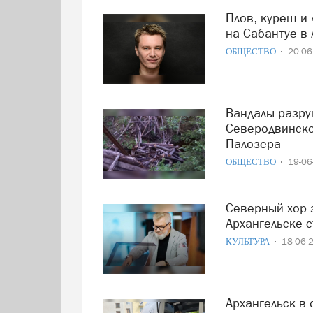
Плов, куреш и «Фабрика звёзд»: Антон Зацепин выступит
на Сабантуе в 
ОБЩЕСТВО
20-0
Вандалы разрушили мост на узкоколейке под
Северодвинско
Палозера
ОБЩЕСТВО
19-0
Северный хор заговорит голосом винила и кинохроники: в
Архангельске с
КУЛЬТУРА
18-06-
Архангельск в объективе Первого канала: город стал