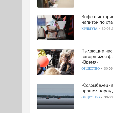
Кофе с историей: на фестивале «Еда поморская» варили
напиток по ст
КУЛЬТУРА
30-06-
Пылающие часы и чемодан воспоминаний: в Архангельске
завершился фе
«Время»
ОБЩЕСТВО
30-0
«Соломбалец» возвращается: в Архангельске впервые
прошёл парад 
ОБЩЕСТВО
30-0