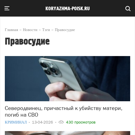
KORYAZHMA-POISK.RU
Главная
Новости
Тэги
Правосудие
Правосудие
Северодвинец, причастный к убийству матери,
погиб на СВО
КРИМИНАЛ
13-04-2026
430 просмотров