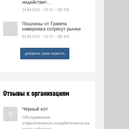
недействит...
24.04.2025
23:55
556
Пошлины от Трампа
наверняка сотрясут рынки
03.04.2025
10:23
416
добавить свою новость
Отзывы к организациям
Чёрный кот
Ч
Обслуживание
отвратительное,оскорбительное,на
кассе работает