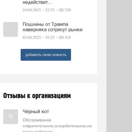
недействит...
24.04.2025
23:55
556
Пошлины от Трампа
наверняка сотрясут рынки
03.04.2025
10:23
416
добавить свою новость
Отзывы к организациям
Чёрный кот
Ч
Обслуживание
отвратительное,оскорбительное,на
кассе работает