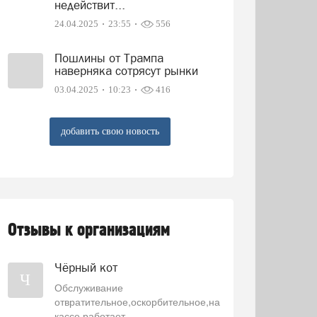
недействит...
24.04.2025
23:55
556
Пошлины от Трампа
наверняка сотрясут рынки
03.04.2025
10:23
416
добавить свою новость
Отзывы к организациям
Чёрный кот
Ч
Обслуживание
отвратительное,оскорбительное,на
кассе работает