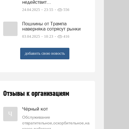
недействит...
24.04.2025
23:55
556
Пошлины от Трампа
наверняка сотрясут рынки
03.04.2025
10:23
416
добавить свою новость
Отзывы к организациям
Чёрный кот
Ч
Обслуживание
отвратительное,оскорбительное,на
кассе работает