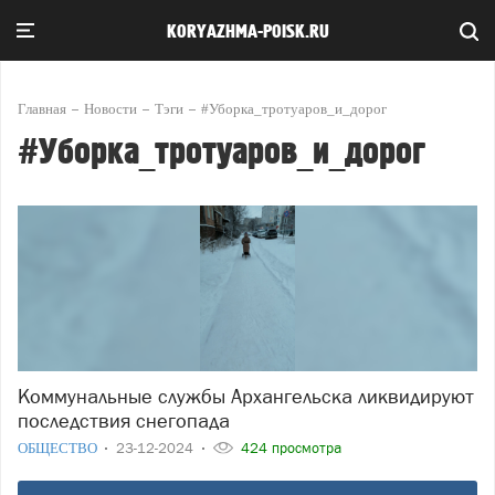
KORYAZHMA-POISK.RU
Главная
Новости
Тэги
#Уборка_тротуаров_и_дорог
#Уборка_тротуаров_и_дорог
Коммунальные службы Архангельска ликвидируют
последствия снегопада
ОБЩЕСТВО
23-12-2024
424 просмотра