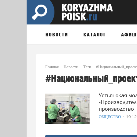
НОВОСТИ
КАТАЛОГ
АФИШ
Главная
Новости
Тэги
#Национальный_проект
#Национальный_проект
Устьянская молочная компания: как нацпроект
«Производител
производство
ОБЩЕСТВО
10-1