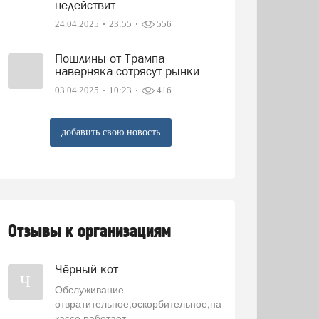
недействит...
24.04.2025
23:55
556
Пошлины от Трампа
наверняка сотрясут рынки
03.04.2025
10:23
416
добавить свою новость
Отзывы к организациям
Чёрный кот
Ч
Обслуживание
отвратительное,оскорбительное,на
кассе работает