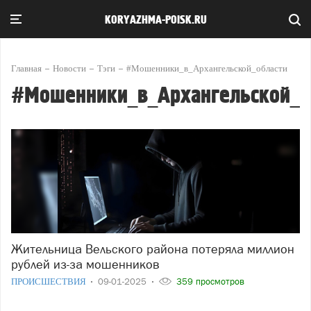
KORYAZHMA-POISK.RU
Главная
Новости
Тэги
#Мошенники_в_Архангельской_области
#Мошенники_в_Архангельской_о
Жительница Вельского района потеряла миллион
рублей из-за мошенников
ПРОИСШЕСТВИЯ
09-01-2025
359 просмотров