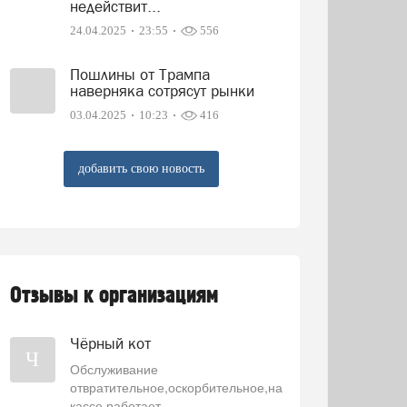
недействит...
24.04.2025
23:55
556
Пошлины от Трампа
наверняка сотрясут рынки
03.04.2025
10:23
416
добавить свою новость
Отзывы к организациям
Чёрный кот
Ч
Обслуживание
отвратительное,оскорбительное,на
кассе работает