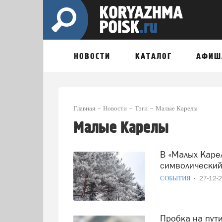
НОВОСТИ
КАТАЛОГ
АФИШ
Главная
Новости
Тэги
Малые Карелы
Малые Карелы
В «Малых Карелах» новогодние чудеса: вход за
символический
СОБЫТИЯ
27-12-
Пробка на пути к «Малым Карелам»: дорога провалилась в