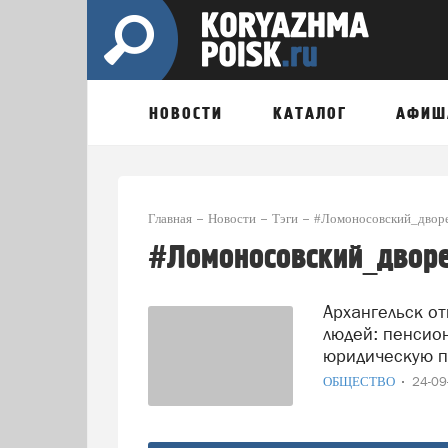
НОВОСТИ
КАТАЛОГ
АФИШ
Главная
Новости
Тэги
#Ломоносовский_двор
#Ломоносовский_двор
Архангельск отмечает Международный день пожилых
людей: пенсио
юридическую 
ОБЩЕСТВО
24-0