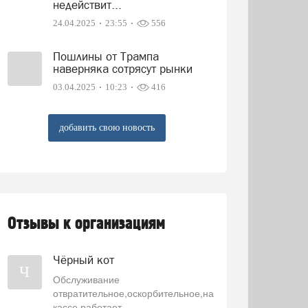
недействит...
24.04.2025
23:55
556
Пошлины от Трампа
наверняка сотрясут рынки
03.04.2025
10:23
416
добавить свою новость
Отзывы к организациям
Чёрный кот
Ч
Обслуживание
отвратительное,оскорбительное,на
кассе работает