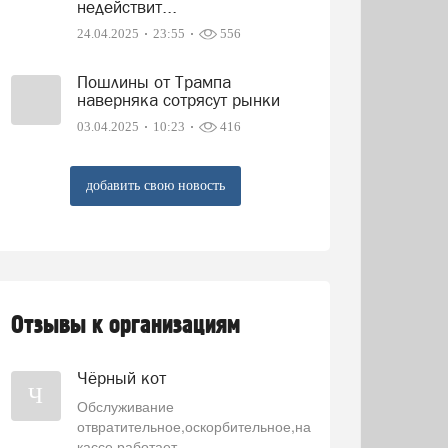
недействит...
24.04.2025
23:55
556
Пошлины от Трампа
наверняка сотрясут рынки
03.04.2025
10:23
416
добавить свою новость
Отзывы к организациям
Чёрный кот
Ч
Обслуживание
отвратительное,оскорбительное,на
кассе работает