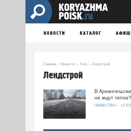
НОВОСТИ
КАТАЛОГ
АФИШ
Главная
Новости
Тэги
Лендстрой
Лендстрой
В Архангельске стартовал ямочный ремонт дорог: почему
не ждут тепла?
ОБЩЕСТВО
15-0