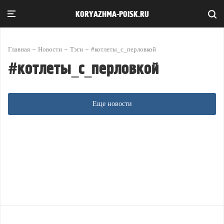
KORYAZHMA-POISK.RU
Главная
Новости
Тэги
#котлеты_с_перловкой
#котлеты_с_перловкой
Еще новости