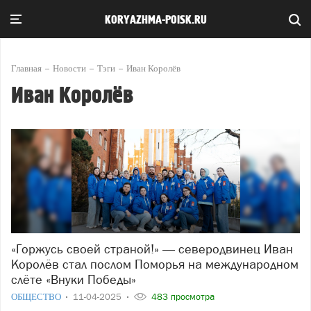
KORYAZHMA-POISK.RU
Главная
Новости
Тэги
Иван Королёв
Иван Королёв
«Горжусь своей страной!» — северодвинец Иван
Королёв стал послом Поморья на международном
слёте «Внуки Победы»
ОБЩЕСТВО
11-04-2025
483 просмотра