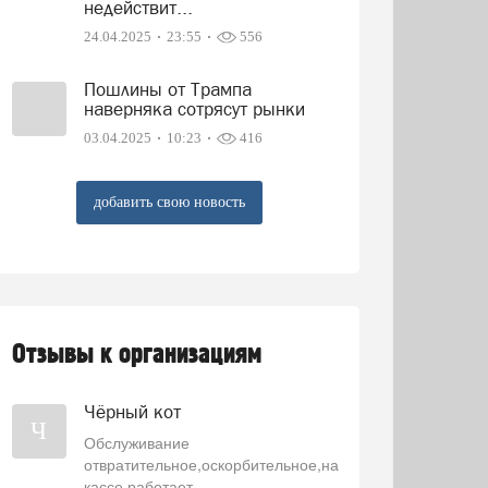
недействит...
24.04.2025
23:55
556
Пошлины от Трампа
наверняка сотрясут рынки
03.04.2025
10:23
416
добавить свою новость
Отзывы к организациям
Чёрный кот
Ч
Обслуживание
отвратительное,оскорбительное,на
кассе работает