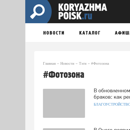
НОВОСТИ
КАТАЛОГ
АФИШ
Главная
Новости
Тэги
#Фотозона
#Фотозона
В обновленном ЗАГСе Коряжмы уже зарегистрировали 40
браков: как р
БЛАГОУСТРОЙСТВ
В Онеге появился новый арт-объект: городское