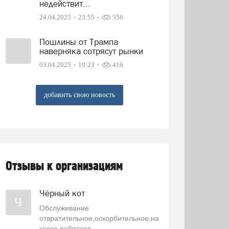
недействит...
24.04.2025
23:55
556
Пошлины от Трампа
наверняка сотрясут рынки
03.04.2025
10:23
416
добавить свою новость
Отзывы к организациям
Чёрный кот
Ч
Обслуживание
отвратительное,оскорбительное,на
кассе работает