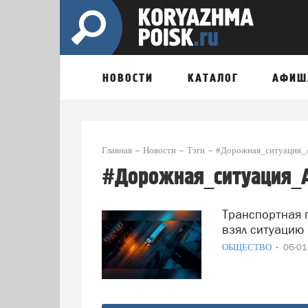
НОВОСТИ
КАТАЛОГ
АФИШ
Главная
Новости
Тэги
#Дорожная_ситуация_А
#Дорожная_ситуация_А
Транспортная проблема в Пинежском районе: глава СК
взял ситуацию 
ОБЩЕСТВО
06-0