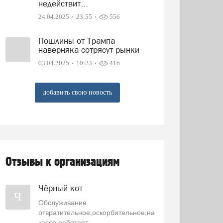
недействит...
24.04.2025
23:55
556
Пошлины от Трампа
наверняка сотрясут рынки
03.04.2025
10:23
416
добавить свою новость
Отзывы к организациям
Чёрный кот
Ч
Обслуживание
отвратительное,оскорбительное,на
кассе работает