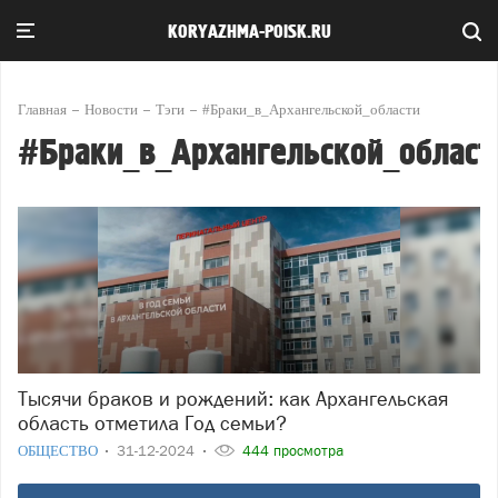
KORYAZHMA-POISK.RU
Главная
Новости
Тэги
#Браки_в_Архангельской_области
#Браки_в_Архангельской_област
Тысячи браков и рождений: как Архангельская
область отметила Год семьи?
ОБЩЕСТВО
31-12-2024
444 просмотра