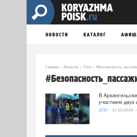
НОВОСТИ
КАТАЛОГ
АФИШ
Главная
Новости
Тэги
#Безопасность_пассаж
#Безопасность_пассаж
В Архангельске вынесен приговор по делу о ДТП с
участием двух
ДТП
11-12-2024