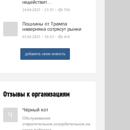
недействит...
24.04.2025
23:55
556
Пошлины от Трампа
наверняка сотрясут рынки
03.04.2025
10:23
416
добавить свою новость
Отзывы к организациям
Чёрный кот
Ч
Обслуживание
отвратительное,оскорбительное,на
кассе работает