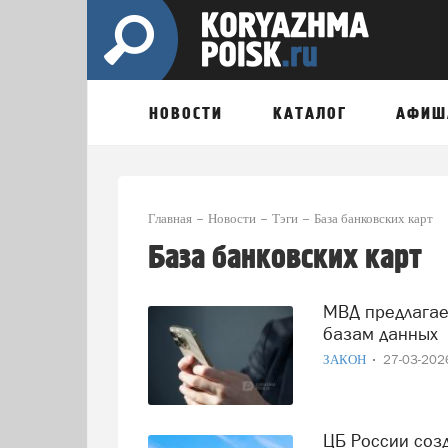
НОВОСТИ
КАТАЛОГ
АФИШ
Главная
Новости
Тэги
База банковских карт
База банковских карт
МВД предлагает ввести платный доступ банков к своим
базам данных
ЗАКОН
27-03-20
ЦБ России создаст единую базу всех банковских карт