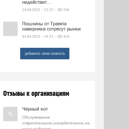
недействит...
24.04.2025
23:55
556
Пошлины от Трампа
наверняка сотрясут рынки
03.04.2025
10:23
416
добавить свою новость
Отзывы к организациям
Чёрный кот
Ч
Обслуживание
отвратительное,оскорбительное,на
кассе работает