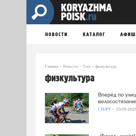
НОВОСТИ
КАТАЛОГ
АФИШ
Главная
Новости
Тэги
физкультура
физкультура
Вперёд по улицам города: в Северодвинске пройдут яркие
велосостязани
СПОРТ
23-05-20
«Факел» жжёт! Архангельская баскетбольная команда