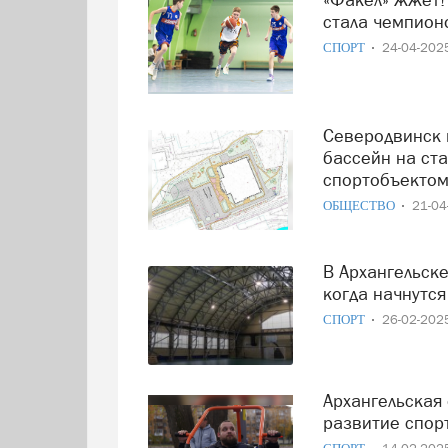
стала чемпион
СПОРТ
24-04-20
Северодвинск готовится к большому старту: новый
бассейн на ст
спортобъектом
ОБЩЕСТВО
21-0
В Архангельске открыли новый физкультурный комплекс:
когда начнутс
СПОРТ
26-02-20
Архангельская область получит более 560 млн рублей на
развитие спор