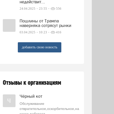
недействит...
24.04.2025
23:55
556
Пошлины от Трампа
наверняка сотрясут рынки
03.04.2025
10:23
416
добавить свою новость
Отзывы к организациям
Чёрный кот
Ч
Обслуживание
отвратительное,оскорбительное,на
кассе работает