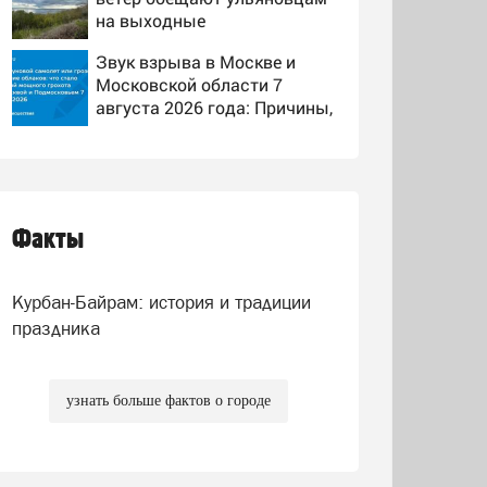
на выходные
Звук взрыва в Москве и
Московской области 7
августа 2026 года: Причины,
источник, откуда был
Людей не могут опознать:
громкий хлопок
четыре человека сгорели
заживо в страшном ДТП на
трассе 07/08/2026 –
Факты
"С каждым годом меня
Новости
тянет сюда": певица Алсу
приехала в татарскую
Курбан-Байрам: история и традиции
деревню, где прошло ее
детство 07/08/2026 –
праздника
Новости
узнать больше фактов о городе