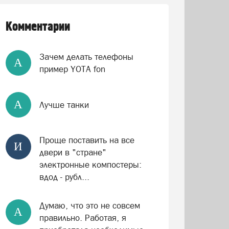
Комментарии
Зачем делать телефоны
А
пример YOTA fon
А
Лучше танки
Проще поставить на все
И
двери в "стране"
электронные компостеры:
вдод - рубл...
Думаю, что это не совсем
А
правильно. Работая, я