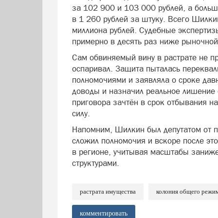
за 102 900 и 103 000 рублей, а боль
в 1 260 рублей за штуку. Всего Шилки
миллиона рублей. Судебные экспертиз
примерно в десять раз ниже рыночной
Сам обвиняемый вину в растрате не п
оспаривал. Защита пыталась переквал
полномочиями и заявляла о сроке давн
доводы и назначил реальное лишение 
приговора зачтён в срок отбывания на
силу.
Напомним, Шилкин был депутатом от п
сложил полномочия и вскоре после эт
в регионе, учитывая масштабы заниж
структурами.
растрата имущества
колония общего режи
комментировать