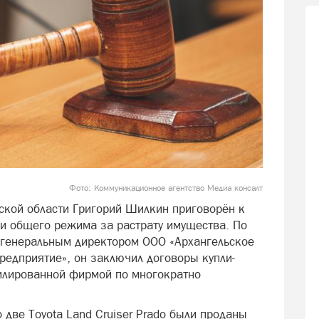
Фото: Коммуникационное агентство Медиа консалт
ской области Григорий Шилкин приговорён к
и общего режима за растрату имущества. По
и генеральным директором ООО «Архангельское
редприятие», он заключил договоры купли-
илированной фирмой по многократно
 две Toyota Land Cruiser Prado были проданы