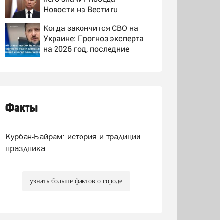
Новости на Вести.ru
Когда закончится СВО на
Украине: Прогноз эксперта
на 2026 год, последние
новости о боевых действиях
Королевская семья примет
Меган Маркл при
выполнении этих двух
условий
Факты
Госавтоинспекция проведет
по всей России массовые
рейды с 10 августа
Курбан-Байрам: история и традиции
праздника
узнать больше фактов о городе