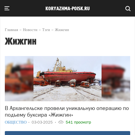
KORYAZHMA-POISK.RU
Главная
Новости
Тэги
Жижгин
Жижгин
В Архангельске провели уникальную операцию по
подъему буксира «Жижгин»
ОБЩЕСТВО
03-03-2025
541 просмотр