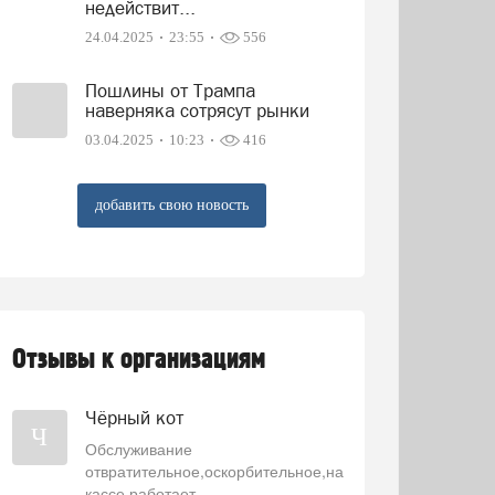
недействит...
24.04.2025
23:55
556
Пошлины от Трампа
наверняка сотрясут рынки
03.04.2025
10:23
416
добавить свою новость
Отзывы к организациям
Чёрный кот
Ч
Обслуживание
отвратительное,оскорбительное,на
кассе работает