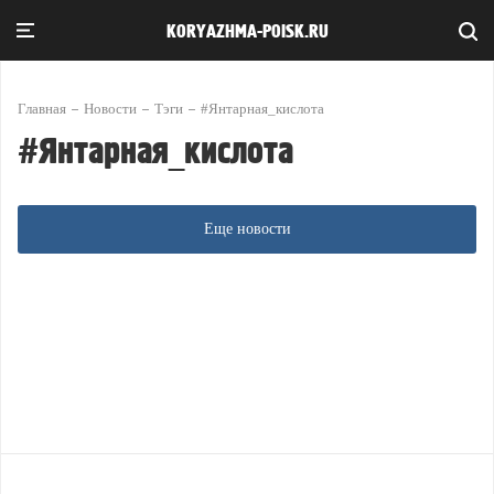
KORYAZHMA-POISK.RU
Главная
Новости
Тэги
#Янтарная_кислота
#Янтарная_кислота
Еще новости