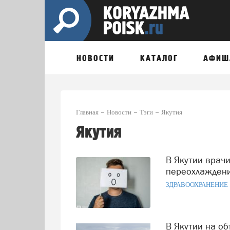
НОВОСТИ
КАТАЛОГ
АФИШ
Главная
Новости
Тэги
Якутия
Якутия
В Якутии врачи вернули к жизни мужчину после
переохлажден
ЗДРАВООХРАНЕНИЕ
В Якутии на объекте АЛРОСА произошел разлив