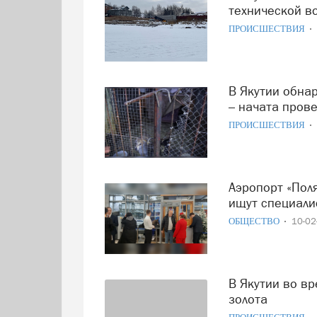
технической в
ПРОИСШЕСТВИЯ
В Якутии обнаружено место незаконной утилизации собак
– начата пров
ПРОИСШЕСТВИЯ
Аэропорт «Полярный» в Мирном готовится к развитию:
ищут специали
ОБЩЕСТВО
10-0
В Якутии во время взлета из самолета выпали слитки
золота