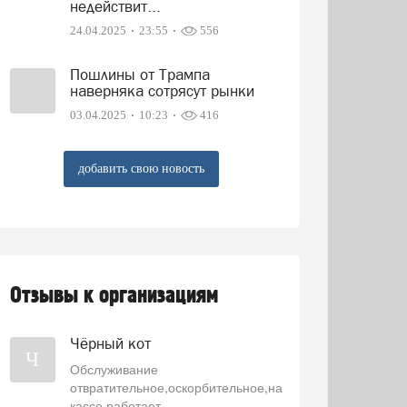
недействит...
24.04.2025
23:55
556
Пошлины от Трампа
наверняка сотрясут рынки
03.04.2025
10:23
416
добавить свою новость
Отзывы к организациям
Чёрный кот
Ч
Обслуживание
отвратительное,оскорбительное,на
кассе работает