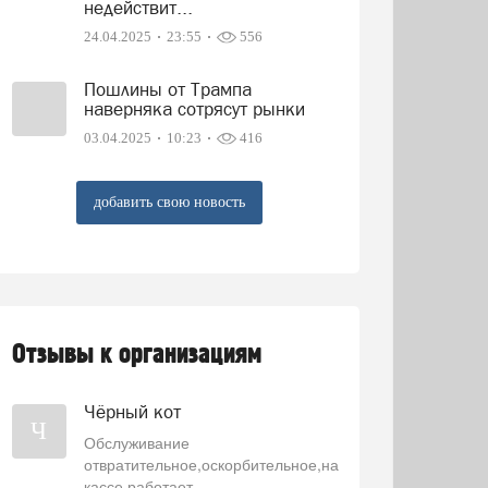
недействит...
24.04.2025
23:55
556
Пошлины от Трампа
наверняка сотрясут рынки
03.04.2025
10:23
416
добавить свою новость
Отзывы к организациям
Чёрный кот
Ч
Обслуживание
отвратительное,оскорбительное,на
кассе работает