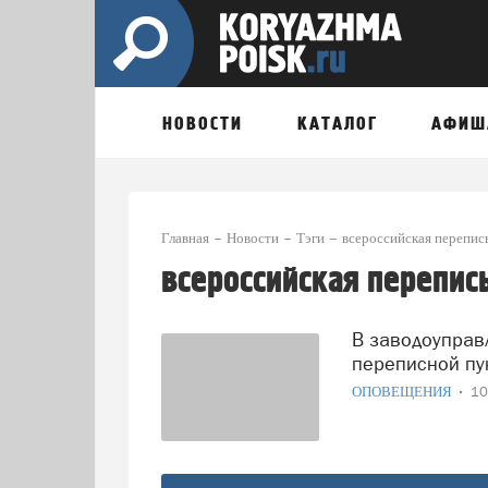
НОВОСТИ
КАТАЛОГ
АФИШ
Главная
Новости
Тэги
всероссийская перепис
всероссийская перепис
В заводоуправлении Группы Илим сегодня работает
переписной пу
ОПОВЕЩЕНИЯ
10