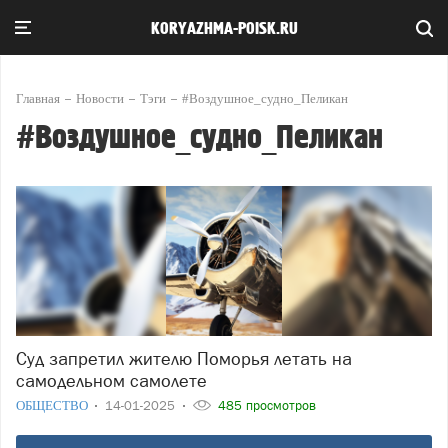
KORYAZHMA-POISK.RU
Главная
Новости
Тэги
#Воздушное_судно_Пеликан
#Воздушное_судно_Пеликан
Суд запретил жителю Поморья летать на
самодельном самолете
ОБЩЕСТВО
14-01-2025
485 просмотров