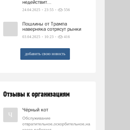
недействит...
24.04.2025
23:55
556
Пошлины от Трампа
наверняка сотрясут рынки
03.04.2025
10:23
416
добавить свою новость
Отзывы к организациям
Чёрный кот
Ч
Обслуживание
отвратительное,оскорбительное,на
кассе работает