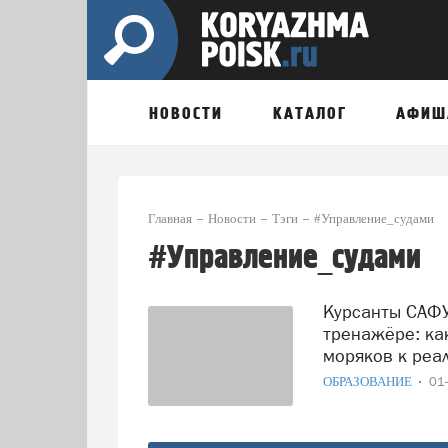
НОВОСТИ
КАТАЛОГ
АФИШ
Главная
Новости
Тэги
#Управление_судами
#Управление_судами
Курсанты САФУ учатся судовождению на уникальном
тренажёре: ка
моряков к реал.
ОБРАЗОВАНИЕ
01