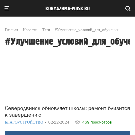
KORYAZHMA-POISK.RU
Главная
Новости
Тэги
#Улучшение_условий_для_обучения
#Улучшение_условий_для_обуче
Северодвинск обновляет школы: ремонт близится
к завершению
БЛАГОУСТРОЙСТВО
02-12-2024
469 просмотров