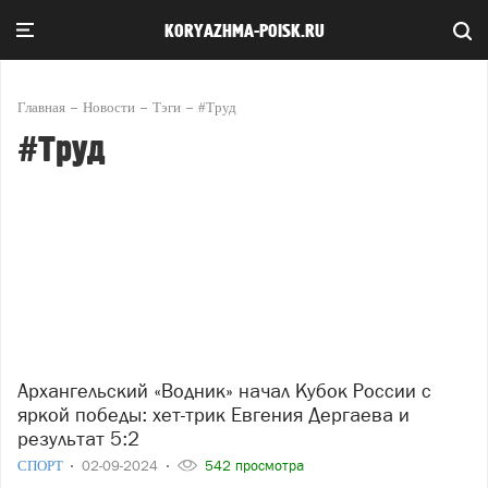
KORYAZHMA-POISK.RU
Главная
Новости
Тэги
#Труд
#Труд
Архангельский «Водник» начал Кубок России с
яркой победы: хет-трик Евгения Дергаева и
результат 5:2
СПОРТ
02-09-2024
542 просмотра