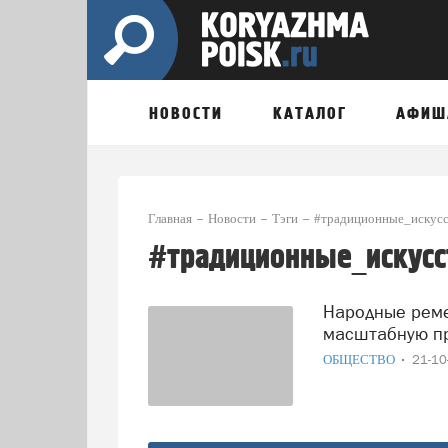
НОВОСТИ
КАТАЛОГ
АФИШ
Главная
Новости
Тэги
#традиционные_искусс
#традиционные_искусс
Народные ремесла для школьников: Архангельск запускает
масштабную п
ОБЩЕСТВО
21-1