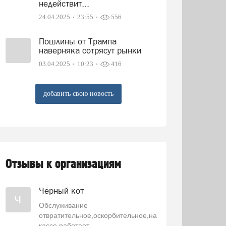
недействит...
24.04.2025
23:55
556
Пошлины от Трампа
наверняка сотрясут рынки
03.04.2025
10:23
416
добавить свою новость
Отзывы к организациям
Чёрный кот
Ч
Обслуживание
отвратительное,оскорбительное,на
кассе работает