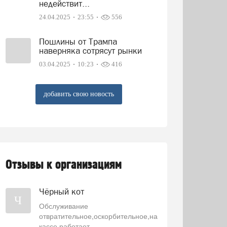
недействит...
24.04.2025
23:55
556
Пошлины от Трампа
наверняка сотрясут рынки
03.04.2025
10:23
416
добавить свою новость
Отзывы к организациям
Чёрный кот
Ч
Обслуживание
отвратительное,оскорбительное,на
кассе работает