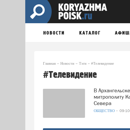
НОВОСТИ
КАТАЛОГ
АФИШ
Главная
Новости
Тэги
#Телевидение
#Телевидение
В Архангельске состоялся визит Бориса Корчевникова к
митрополиту Ко
Севера
ОБЩЕСТВО
09-1