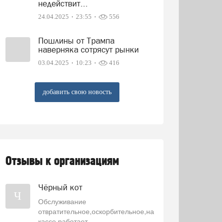
недействит...
24.04.2025
23:55
556
Пошлины от Трампа
наверняка сотрясут рынки
03.04.2025
10:23
416
добавить свою новость
Отзывы к организациям
Чёрный кот
Ч
Обслуживание
отвратительное,оскорбительное,на
кассе работает