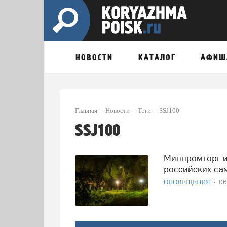
НОВОСТИ
КАТАЛОГ
АФИШ
Главная
Новости
Тэги
SSJ100
SSJ100
Минпромторг инвестирует в продление эксплуатации
российских са
ОПОВЕЩЕНИЯ
06