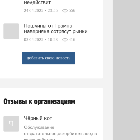
недействит...
24.04.2025
23:55
556
Пошлины от Трампа
наверняка сотрясут рынки
03.04.2025
10:23
416
добавить свою новость
Отзывы к организациям
Чёрный кот
Ч
Обслуживание
отвратительное,оскорбительное,на
кассе работает