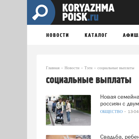
НОВОСТИ
КАТАЛОГ
АФИШ
Главная
Новости
Тэги
социальные выплаты
социальные выплаты
Новая семейная выплата будет доступна для работающих
россиян с двум
ОБЩЕСТВО
13-0
Свадьба, ребенок и самоволка: МЧС обновило правила