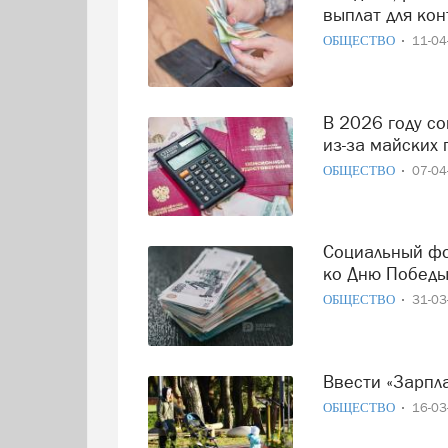
выплат для ко
ОБЩЕСТВО
11-0
В 2026 году социальные выплаты россиян придут досрочно
из-за майских
ОБЩЕСТВО
07-0
Социальный фонд начнёт перечислять ветеранам выплату
ко Дню Победы
ОБЩЕСТВО
31-0
Ввести «Зарпл
ОБЩЕСТВО
16-0