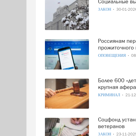
Социальные в
ЗАКОН
30-01-20
Россиянам пересчитали пособия из-за повышения
прожиточного
ОПОВЕЩЕНИЯ
08
Более 600 «детей» ради пособий: в России раскрыта
крупная афера
КРИМИНАЛ
21-1
Соцфонд установил новую дату ежемесячных выплат для
ветеранов
ЗАКОН
23-11-20