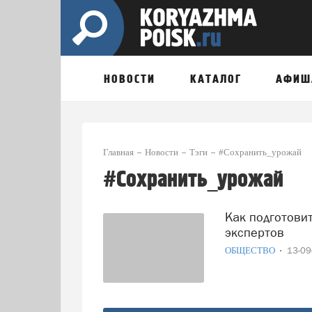
НОВОСТИ
КАТАЛОГ
АФИШ
Главная
Новости
Тэги
#Сохранить_урожай
#Сохранить_урожай
Как подготовить дачу к зиме: советы от агрономов и
экспертов
ОБЩЕСТВО
13-0