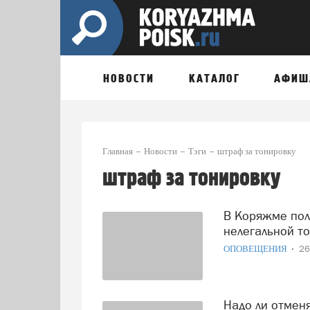
НОВОСТИ
КАТАЛОГ
АФИШ
Главная
Новости
Тэги
штраф за тонировку
штраф за тонировку
В Коряжме полицейские устроят облавы на любителей
нелегальной т
ОПОВЕЩЕНИЯ
26
Надо ли отменять штраф за тонировку? Мнение