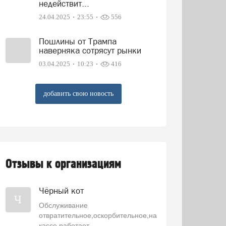
недействит...
24.04.2025
23:55
556
Пошлины от Трампа
наверняка сотрясут рынки
03.04.2025
10:23
416
добавить свою новость
Отзывы к организациям
Чёрный кот
Ч
Обслуживание
отвратительное,оскорбительное,на
кассе работает