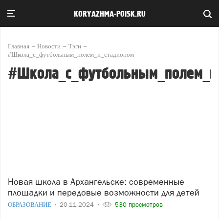
KORYAZHMA-POISK.RU
Главная
Новости
Тэги
#Школа_с_футбольным_полем_и_стадионом
#Школа_с_футбольным_полем_и
Новая школа в Архангельске: современные
площадки и передовые возможности для детей
ОБРАЗОВАНИЕ
20-11-2024
530 просмотров