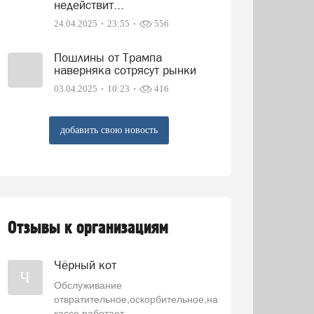
недействит...
24.04.2025
23:55
556
Пошлины от Трампа
наверняка сотрясут рынки
03.04.2025
10:23
416
добавить свою новость
Отзывы к организациям
Чёрный кот
Ч
Обслуживание
отвратительное,оскорбительное,на
кассе работает