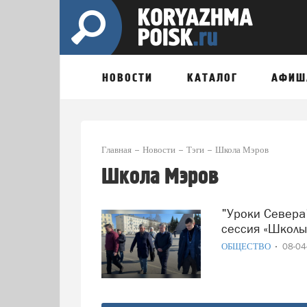
НОВОСТИ
КАТАЛОГ
АФИШ
Главная
Новости
Тэги
Школа Мэров
Школа Мэров
"Уроки Севера": в Архангельске проходит масштабная
сессия «Школы
ОБЩЕСТВО
08-0