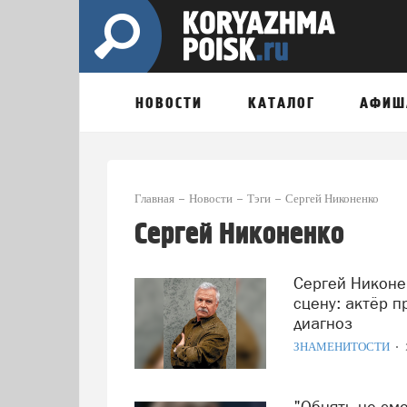
НОВОСТИ
КАТАЛОГ
АФИШ
Главная
Новости
Тэги
Сергей Никоненко
Сергей Никоненко
Сергей Никоненко борется с недугом, но не покидает
сцену: актёр 
диагноз
ЗНАМЕНИТОСТИ
"Обнять не смогу, хоть и прощаю": Сергей Никоненко