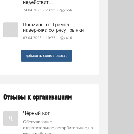
недействит...
24.04.2025
23:55
556
Пошлины от Трампа
наверняка сотрясут рынки
03.04.2025
10:23
416
добавить свою новость
Отзывы к организациям
Чёрный кот
Ч
Обслуживание
отвратительное,оскорбительное,на
кассе работает