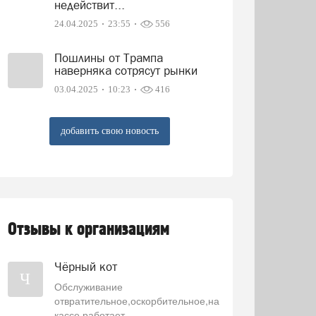
недействит...
24.04.2025
23:55
556
Пошлины от Трампа
наверняка сотрясут рынки
03.04.2025
10:23
416
добавить свою новость
Отзывы к организациям
Чёрный кот
Ч
Обслуживание
отвратительное,оскорбительное,на
кассе работает