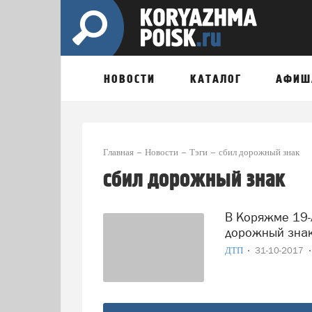
НОВОСТИ
КАТАЛОГ
АФИШ
Главная
Новости
Тэги
сбил дорожный знак
сбил дорожный знак
В Коряжме 19-летнего водителя оштрафовали за погнутый
дорожный зна
ДТП
31-10-2017