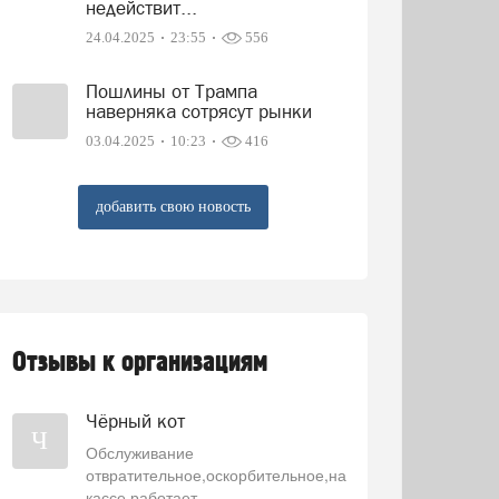
недействит...
24.04.2025
23:55
556
Пошлины от Трампа
наверняка сотрясут рынки
03.04.2025
10:23
416
добавить свою новость
Отзывы к организациям
Чёрный кот
Ч
Обслуживание
отвратительное,оскорбительное,на
кассе работает