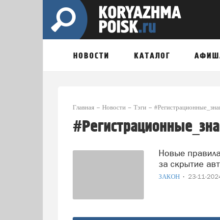
НОВОСТИ
КАТАЛОГ
АФИШ
Главная
Новости
Тэги
#Регистрационные_зна
#Регистрационные_зна
Новые правила на дорогах: ужесточена ответственность
за скрытие ав
ЗАКОН
23-11-20