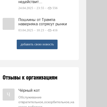
недействит...
24.04.2025
23:55
556
Пошлины от Трампа
наверняка сотрясут рынки
03.04.2025
10:23
416
добавить свою новость
Отзывы к организациям
Чёрный кот
Ч
Обслуживание
отвратительное,оскорбительное,на
кассе работает