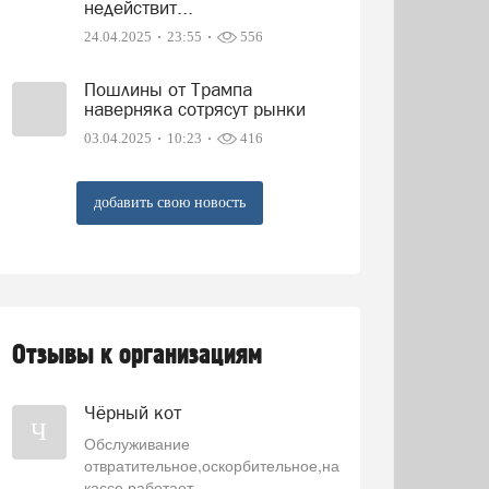
недействит...
24.04.2025
23:55
556
Пошлины от Трампа
наверняка сотрясут рынки
03.04.2025
10:23
416
добавить свою новость
Отзывы к организациям
Чёрный кот
Ч
Обслуживание
отвратительное,оскорбительное,на
кассе работает