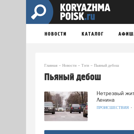
НОВОСТИ
КАТАЛОГ
АФИШ
Главная
Новости
Тэги
Пьяный дебош
Пьяный дебош
Нетрезвый житель Коряжмы устроил дебош на проспекте
Ленина
ПРОИСШЕСТВИЯ