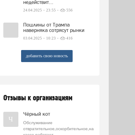
недействит...
24.04.2025
23:55
556
Пошлины от Трампа
наверняка сотрясут рынки
03.04.2025
10:23
416
добавить свою новость
Отзывы к организациям
Чёрный кот
Ч
Обслуживание
отвратительное,оскорбительное,на
кассе работает