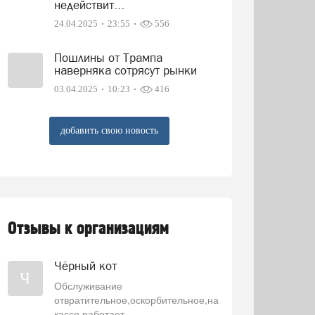
недействит...
24.04.2025
23:55
556
Пошлины от Трампа
наверняка сотрясут рынки
03.04.2025
10:23
416
добавить свою новость
Отзывы к организациям
Чёрный кот
Ч
Обслуживание
отвратительное,оскорбительное,на
кассе работает