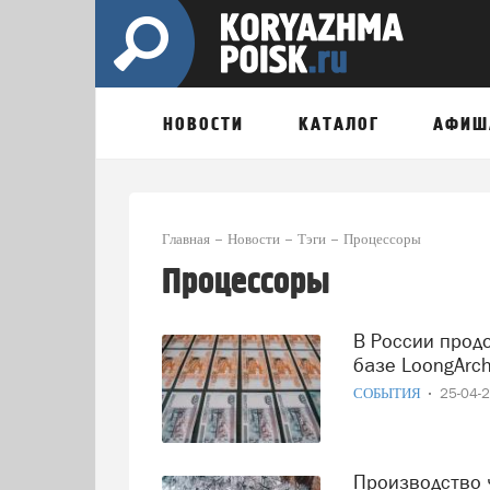
НОВОСТИ
КАТАЛОГ
АФИШ
Главная
Новости
Тэги
Процессоры
Процессоры
В России продолжают разработку собственного чипа на
базе LoongArc
СОБЫТИЯ
25-04-
Производство чипов на 1,25 триллиона рублей планируют