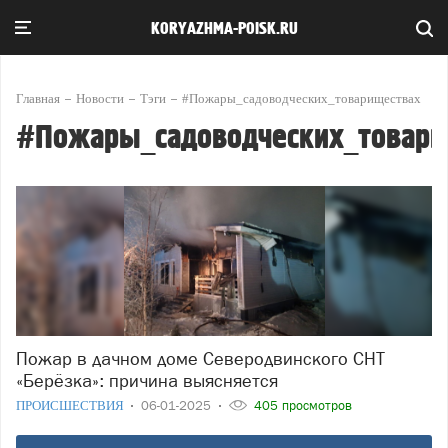
KORYAZHMA-POISK.RU
Главная
Новости
Тэги
#Пожары_садоводческих_товариществах
#Пожары_садоводческих_товари
Пожар в дачном доме Северодвинского СНТ
«Берёзка»: причина выясняется
ПРОИСШЕСТВИЯ
06-01-2025
405 просмотров