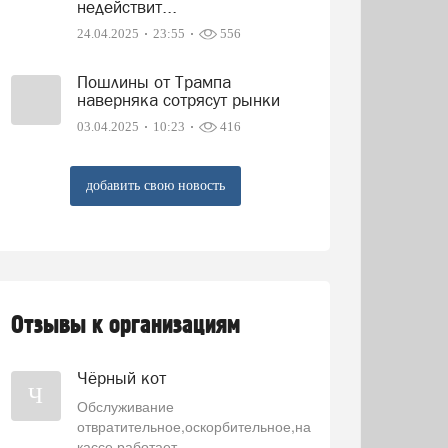
недействит...
24.04.2025
23:55
556
Пошлины от Трампа
наверняка сотрясут рынки
03.04.2025
10:23
416
добавить свою новость
Отзывы к организациям
Чёрный кот
Ч
Обслуживание
отвратительное,оскорбительное,на
кассе работает