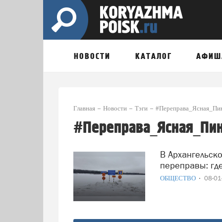
НОВОСТИ
КАТАЛОГ
АФИШ
Главная
Новости
Тэги
#Переправа_Ясная_Пи
#Переправа_Ясная_Пи
В Архангельской области открываются ледовые
переправы: гд
ОБЩЕСТВО
08-0