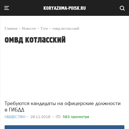
KORYAZHMA-POISK.RU
Главная
Новости
Тэги
омвд котласский
омвд котласский
Требуются кандидаты на офицерские должности
в ГИБДД
ОБЩЕСТВО
28-11-2018
583 просмотра